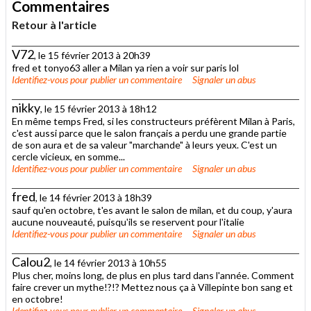
Commentaires
Retour à l'article
V72
, le 15 février 2013 à 20h39
fred et tonyo63 aller a Milan ya rien a voir sur paris lol
Identifiez-vous
pour publier un commentaire
Signaler un abus
nikky
, le 15 février 2013 à 18h12
En même temps Fred, si les constructeurs préfèrent Milan à Paris,
c'est aussi parce que le salon français a perdu une grande partie
de son aura et de sa valeur "marchande" à leurs yeux. C'est un
cercle vicieux, en somme...
Identifiez-vous
pour publier un commentaire
Signaler un abus
fred
, le 14 février 2013 à 18h39
sauf qu'en octobre, t'es avant le salon de milan, et du coup, y'aura
aucune nouveauté, puisqu'ils se reservent pour l'italie
Identifiez-vous
pour publier un commentaire
Signaler un abus
Calou2
, le 14 février 2013 à 10h55
Plus cher, moins long, de plus en plus tard dans l'année. Comment
faire crever un mythe!?!? Mettez nous ça à Villepinte bon sang et
en octobre!
Identifiez-vous
pour publier un commentaire
Signaler un abus