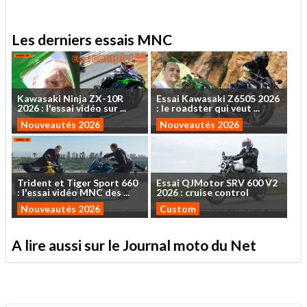
Les derniers essais MNC
Kawasaki
Ninja
ZX-10R
Essai
Kawasaki
Z650S
2026
2026
:
l'essai
vidéo
sur
...
:
le
roadster
qui
veut
...
Nouveautés 2026
Nouveautés 2026
Trident
et
Tiger
Sport
660
Essai
QJMotor
SRV
600
V2
:
l'essai
vidéo
MNC
des
...
2026
:
cruise
control
Nouveautés 2026
Custom
A lire aussi sur le Journal moto du Net