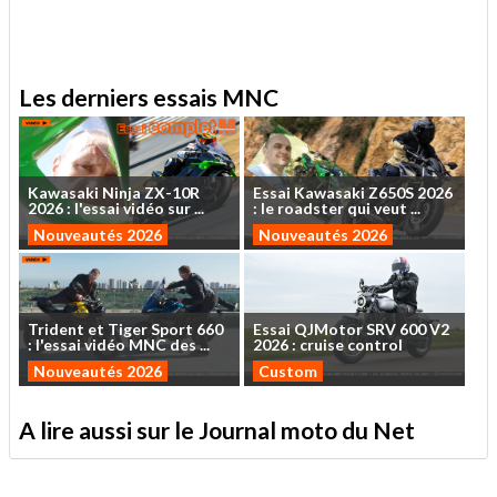
Les derniers essais MNC
Kawasaki
Ninja
ZX-10R
Essai
Kawasaki
Z650S
2026
2026
:
l'essai
vidéo
sur
...
:
le
roadster
qui
veut
...
Nouveautés 2026
Nouveautés 2026
Trident
et
Tiger
Sport
660
Essai
QJMotor
SRV
600
V2
:
l'essai
vidéo
MNC
des
...
2026
:
cruise
control
Nouveautés 2026
Custom
A lire aussi sur le Journal moto du Net