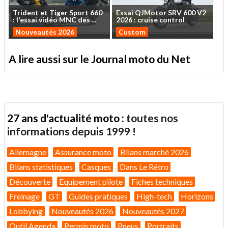
Trident
et
Tiger
Sport
660
Essai
QJMotor
SRV
600
V2
:
l'essai
vidéo
MNC
des
...
2026
:
cruise
control
Nouveautés 2026
Custom
A lire aussi sur le Journal moto du Net
27 ans d'actualité moto :
toutes nos
informations depuis 1999 !
Allemagne
Assurance moto
Bilans marché 2026
Bilans statistiques
Casques
Dans Le Rétro
Découverte
Equipement pilote
Fiches techniques
Freinage
GT
Guides pratiques
High-tech
Horizons
Lobbying
Nouveautés 2026
Nouveautés 2027
Outil Agenda
Permis moto
Pneus
Portraits