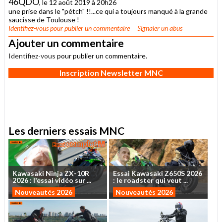
46QDO
, le 12 août 2019 à 20h26
une prise dans le "pétch" !!...ce qui a toujours manqué à la grande
saucisse de Toulouse !
Identifiez-vous
pour publier un commentaire
Signaler un abus
Ajouter un commentaire
Identifiez-vous
pour publier un commentaire.
Inscription Newsletter MNC
Les derniers essais MNC
Kawasaki
Ninja
ZX-10R
Essai
Kawasaki
Z650S
2026
2026
:
l'essai
vidéo
sur
...
:
le
roadster
qui
veut
...
Nouveautés 2026
Nouveautés 2026