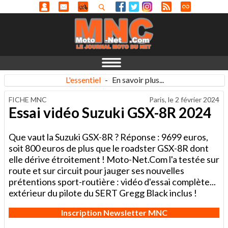
L'essentiel
-
En savoir plus...
FICHE MNC
Paris, le
2 février 2024
Essai vidéo Suzuki GSX-8R 2024
Que vaut la Suzuki GSX-8R ? Réponse : 9699 euros,
soit 800 euros de plus que le roadster GSX-8R dont
elle dérive étroitement ! Moto-Net.Com l'a testée sur
route et sur circuit pour jauger ses nouvelles
prétentions sport-routière : vidéo d'essai complète...
extérieur du pilote du SERT Gregg Black inclus !
Inscription Newsletter MNC