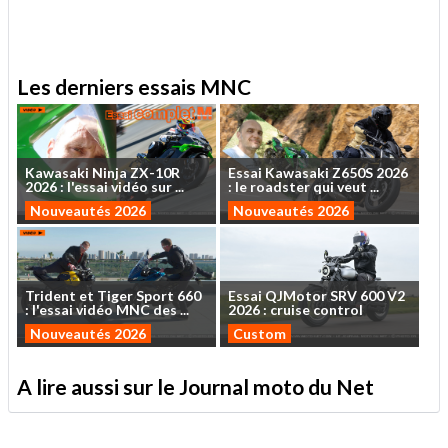
Les derniers essais MNC
Kawasaki
Ninja
ZX-10R
Essai
Kawasaki
Z650S
2026
2026
:
l'essai
vidéo
sur
...
:
le
roadster
qui
veut
...
Nouveautés 2026
Nouveautés 2026
Trident
et
Tiger
Sport
660
Essai
QJMotor
SRV
600
V2
:
l'essai
vidéo
MNC
des
...
2026
:
cruise
control
Nouveautés 2026
Custom
A lire aussi sur le Journal moto du Net