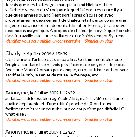
Je vois que mes blaterages manque a l'ami Nielda,et bien
voila:belle version du V-rod,pour lequel j'ai ete tres tente il y a
quelques annees quand il est sorti,apres discussion avec
proprietaires ,le degagement de chaleur etait percu comme une
majeure nuisance et m'a deboute (climat en Floride).Je la trouve
neanmoins magnifique. A propos de chaleur je croyais que Porsche
n'avait travaille que sur le radiateur et refroidissement Systeme
Identifiez-vous
pour publier un commentaire
Signaler un abus
Charly
, le 9 juillet 2009 à 15h39
C'est vrai que l'article est sympa a lire. Certainement plus que
l'engin a conduire ! Je ne vois pas l'interet de ce genre de moto.
Avec une Morini Corsaro par exemple, on peut frimer autant sans
sacrifier le brio, la tenue de route, le freinage, etc..
Identifiez-vous
pour publier un commentaire
Signaler un abus
Anonyme
, le 8 juillet 2009 à 12h32
au fait....l'article est bien agréable à lire, mais la vidéo est d'une
qualité déplorable et d'une utilité proche de 0. on trouve
facilement mieux sur Youtube..sur ce coup c'est pas difficile LOL
what else ?
Identifiez-vous
pour publier un commentaire
Signaler un abus
Anonyme
, le 8 juillet 2009 à 12h29