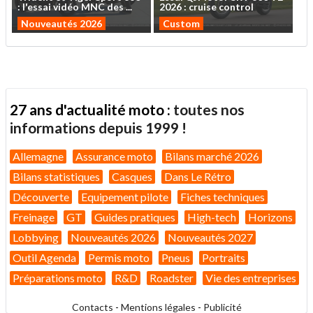
:
l'essai
vidéo
MNC
des
...
2026
:
cruise
control
Nouveautés 2026
Custom
27 ans d'actualité moto :
toutes nos
informations depuis 1999 !
Allemagne
Assurance moto
Bilans marché 2026
Bilans statistiques
Casques
Dans Le Rétro
Découverte
Equipement pilote
Fiches techniques
Freinage
GT
Guides pratiques
High-tech
Horizons
Lobbying
Nouveautés 2026
Nouveautés 2027
Outil Agenda
Permis moto
Pneus
Portraits
Préparations moto
R&D
Roadster
Vie des entreprises
Contacts
-
Mentions légales
-
Publicité