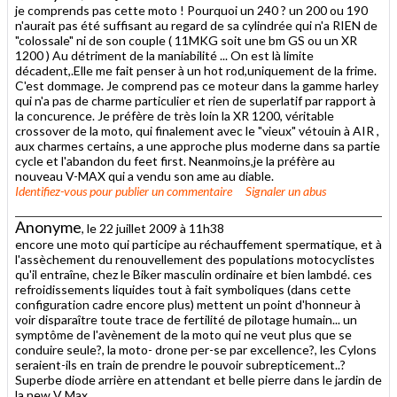
je comprends pas cette moto ! Pourquoi un 240 ? un 200 ou 190
n'aurait pas été suffisant au regard de sa cylindrée qui n'a RIEN de
"colossale" ni de son couple ( 11MKG soit une bm GS ou un XR
1200 ) Au détriment de la maniabilité ... On est là limite
décadent,.Elle me fait penser à un hot rod,uniquement de la frime.
C'est dommage. Je comprend pas ce moteur dans la gamme harley
qui n'a pas de charme particulier et rien de superlatif par rapport à
la concurence. Je préfère de très loin la XR 1200, véritable
crossover de la moto, qui finalement avec le "vieux" vétouin à AIR ,
aux charmes certains, a une approche plus moderne dans sa partie
cycle et l'abandon du feet first. Neanmoins,je la préfère au
nouveau V-MAX qui a vendu son ame au diable.
Identifiez-vous
pour publier un commentaire
Signaler un abus
Anonyme
, le 22 juillet 2009 à 11h38
encore une moto qui participe au réchauffement spermatique, et à
l'assèchement du renouvellement des populations motocyclistes
qu'il entraîne, chez le Biker masculin ordinaire et bien lambdé. ces
refroidissements liquides tout à fait symboliques (dans cette
configuration cadre encore plus) mettent un point d'honneur à
voir disparaître toute trace de fertilité de pilotage humain... un
symptôme de l'avènement de la moto qui ne veut plus que se
conduire seule?, la moto- drone per-se par excellence?, les Cylons
seraient-ils en train de prendre le pouvoir subrepticement..?
Superbe diode arrière en attendant et belle pierre dans le jardin de
la new V Max