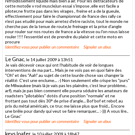
refroidissement liquide mais bien a air. Pour les detracateurs de
cette moto(le v rod muscle)un essai s'impose ,elle est facile a
piloter,ne frotte pas dans les virages , freine et a de la gueule,
effectivement pour faire le championnat de france des rally ce
n'est pas etudié pour mais arretez d'etre raciste, tout le monde ne
cherche pas de la tenue de route,le freinage et la prise d'angle
pour rouler sur nos routes de france a la vitesse ou l'on nous laisse
rouler !!!! l'essentiel est de prendre du plaisir et cette moto en
procure
Identifiez-vous
pour publier un commentaire
Signaler un abus
Le Gnac
, le 14 juillet 2009 à 13h51
Je vais décevoir ceux qui ont l'habitude de voir de longues
interventions de ma part... Mais je ne vois pas en quoi faire des
"Oh" et des "Aah" au sujet de cette lourde chose vas changer la
réalité: C'est une enclume... .-) Non seulement elle crispe les "purs"
de Milwaukee (mais là je vais pas les plaindre, c'est leur problème..
arf), mais je pas bien comment elle pourra séduire les amateurs de
roadsters "pilotables" dotés d'une position "normale" et ne
frottant pas tout dès 30° de prise d'angle... Bof bof et rebof, au
prix du métal américain, ce truc me laisse plus que froid... Encore
une brêle pour dandy qui veut se faire remarquer... :-))) A vous lire..
Le Gnac'
Identifiez-vous
pour publier un commentaire
Signaler un abus
keys loafer
, le 10 juillet 2009 à 18h47