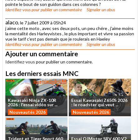
pointe le bout de son guidon dans ces colonnes ?
Identifiez-vous
pour publier un commentaire
Signaler un abus
alaco
, le 7 juillet 2009 à 05h24
j aime cette moto , avec ses deux pots, un peu chére , j'aime moins
la mentalité des Harleyvistes , le plus important et vivre sa passion
vue le tarif c'est pas demain que je roulerais en Haeley
Identifiez-vous
pour publier un commentaire
Signaler un abus
Ajouter un commentaire
Identifiez-vous
pour publier un commentaire.
Les derniers essais MNC
Kawasaki
Ninja
ZX-10R
Essai
Kawasaki
Z650S
2026
2026
:
l'essai
vidéo
sur
...
:
le
roadster
qui
veut
...
Nouveautés 2026
Nouveautés 2026
Trident
et
Tiger
Sport
660
Essai
QJMotor
SRV
600
V2