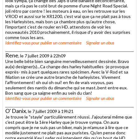
look sympa, ça change des Japs d'une banalité déconcertante,
mais ça n'a pas le coté brut de pomme d'une Night Road Special.
joli rétro par contre ! les moteurs à eau, on les retrouve sur les
VROD et aussi sur le XR1200, c'est vrai que ça ne plait pas à tous
les Harleyistes, mais bon ça chambre plus qu'autre chose,
l'important c'est de rouler en HD. attendons de voir les
nouveautés 2010 prochainement, il risque d'y avoir des surprises
comme tous les ans.
Identifiez-vous
pour publier un commentaire
Signaler un abus
Rene
, le 7 juillet 2009 à 22h09
Une belle bête bien sanguine merveilleusement dessinée. Bravo
au(x) designer(s)...Ca change des harley habituelles -je provoque
exprès- mis à part quelques rares spécimen. Avec la V-Rod et sa
filiation se crée une autre branche de harleyistes. Vivement
l'affrontement! oh oui oh oui! en fin de vrais voyous, pas
seulement des nantis du dimanche qui se mast..bent entre eux.
Bon sang que ça saigne enfin au sein du clan!
Identifiez-vous
pour publier un commentaire
Signaler un abus
O' Danix
, le 7 juillet 2009 à 19h21
Je trouve le "stayle" particulièrement réussi. J'ajouterai même que
c'est peut être la 1ère Harley que je trouve sympa. On aura
compris que je ne suis pas un biker, mais je m'amuse à lire que ce
modèle justement ne plait pas aux puristes. Qu'en pense donc
notre expatrié Key Loafer qui intervient dès qu'un bout de HD