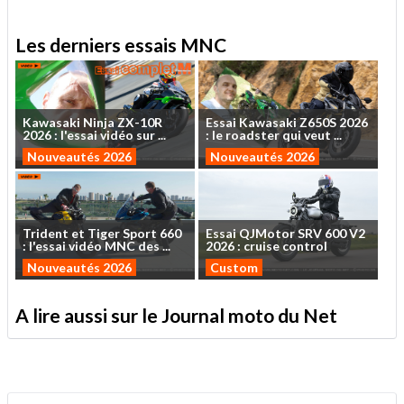
Les derniers essais MNC
Kawasaki
Ninja
ZX-10R
Essai
Kawasaki
Z650S
2026
2026
:
l'essai
vidéo
sur
...
:
le
roadster
qui
veut
...
Nouveautés 2026
Nouveautés 2026
Trident
et
Tiger
Sport
660
Essai
QJMotor
SRV
600
V2
:
l'essai
vidéo
MNC
des
...
2026
:
cruise
control
Nouveautés 2026
Custom
A lire aussi sur le Journal moto du Net