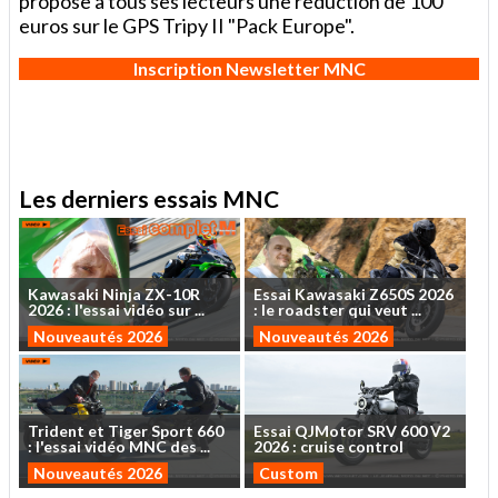
propose à tous ses lecteurs une réduction de 100
euros sur le GPS Tripy II "Pack Europe".
Inscription Newsletter MNC
Les derniers essais MNC
Kawasaki
Ninja
ZX-10R
Essai
Kawasaki
Z650S
2026
2026
:
l'essai
vidéo
sur
...
:
le
roadster
qui
veut
...
Nouveautés 2026
Nouveautés 2026
Trident
et
Tiger
Sport
660
Essai
QJMotor
SRV
600
V2
:
l'essai
vidéo
MNC
des
...
2026
:
cruise
control
Nouveautés 2026
Custom