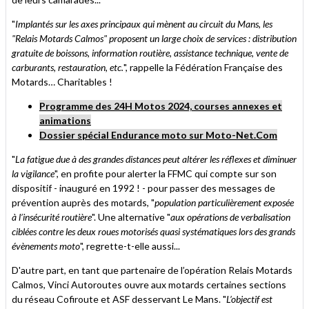
"
Implantés sur les axes principaux qui mènent au circuit du Mans, les
"Relais Motards Calmos" proposent un large choix de services : distribution
gratuite de boissons, information routière, assistance technique, vente de
carburants, restauration, etc.
", rappelle la Fédération Française des
Motards… Charitables !
Programme des 24H Motos 2024, courses annexes et
animations
Dossier spécial Endurance moto sur Moto-Net.Com
"
La fatigue due à des grandes distances peut altérer les réflexes et diminuer
la vigilance
", en profite pour alerter la FFMC qui compte sur son
dispositif - inauguré en 1992 ! - pour passer des messages de
prévention auprès des motards, "
population particulièrement exposée
à l’insécurité routière
". Une alternative "
aux opérations de verbalisation
ciblées contre les deux roues motorisés quasi systématiques lors des grands
évènements moto
", regrette-t-elle aussi...
D'autre part, en tant que partenaire de l’opération Relais Motards
Calmos, Vinci Autoroutes ouvre aux motards certaines sections
du réseau Cofiroute et ASF desservant Le Mans. "
L’objectif est