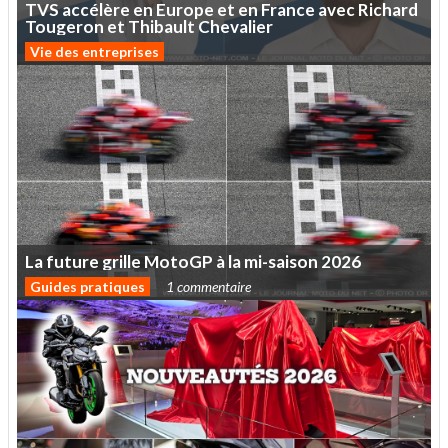
TVS
accélère
en
Europe
et
en
France
avec
Richard
Tougeron
et
Thibault
Chevalier
Vie des entreprises
La
future
grille
MotoGP
à
la
mi-saison
2026
Guides pratiques
1 commentaire