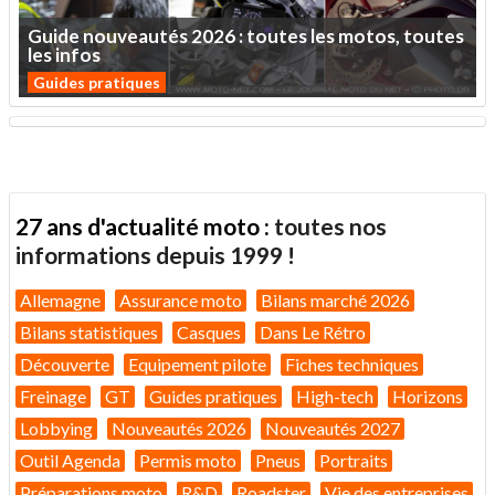
Guide
nouveautés
2026
:
toutes
les
motos,
toutes
les
infos
Guides pratiques
27 ans d'actualité moto :
toutes nos
informations depuis 1999 !
Allemagne
Assurance moto
Bilans marché 2026
Bilans statistiques
Casques
Dans Le Rétro
Découverte
Equipement pilote
Fiches techniques
Freinage
GT
Guides pratiques
High-tech
Horizons
Lobbying
Nouveautés 2026
Nouveautés 2027
Outil Agenda
Permis moto
Pneus
Portraits
Préparations moto
R&D
Roadster
Vie des entreprises