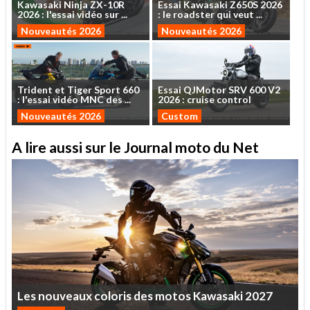
Kawasaki
Ninja
ZX-10R
Essai
Kawasaki
Z650S
2026
2026
:
l'essai
vidéo
sur
...
:
le
roadster
qui
veut
...
Nouveautés 2026
Nouveautés 2026
Trident
et
Tiger
Sport
660
Essai
QJMotor
SRV
600
V2
:
l'essai
vidéo
MNC
des
...
2026
:
cruise
control
Nouveautés 2026
Custom
A lire aussi sur le Journal moto du Net
Les
nouveaux
coloris
des
motos
Kawasaki
2027