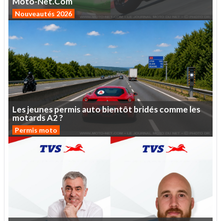
Moto-Net.Com
Nouveautés 2026
Les
jeunes
permis
auto
bientôt
bridés
comme
les
motards
A2
?
Permis moto