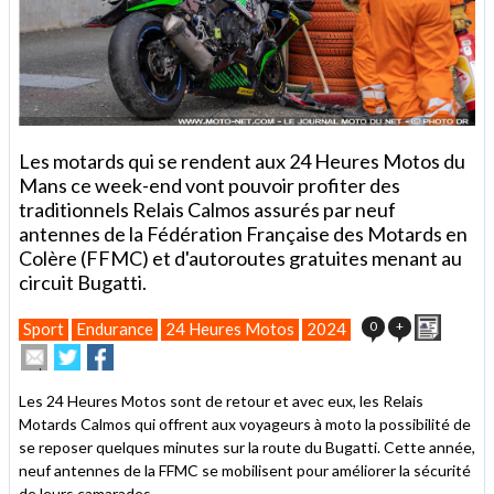
Les motards qui se rendent aux 24 Heures Motos du
Mans ce week-end vont pouvoir profiter des
traditionnels Relais Calmos assurés par neuf
antennes de la Fédération Française des Motards en
Colère (FFMC) et d'autoroutes gratuites menant au
circuit Bugatti.
Imprim
0
+
Sport
Endurance
24 Heures Motos
2024
Envoyer
Partager
Partager
cet
sur
sur
article
Twitter
Facebook
Les 24 Heures Motos sont de retour et avec eux, les Relais
à
Motards Calmos qui offrent aux voyageurs à moto la possibilité de
un
se reposer quelques minutes sur la route du Bugatti. Cette année,
ami
neuf antennes de la FFMC se mobilisent pour améliorer la sécurité
de leurs camarades...