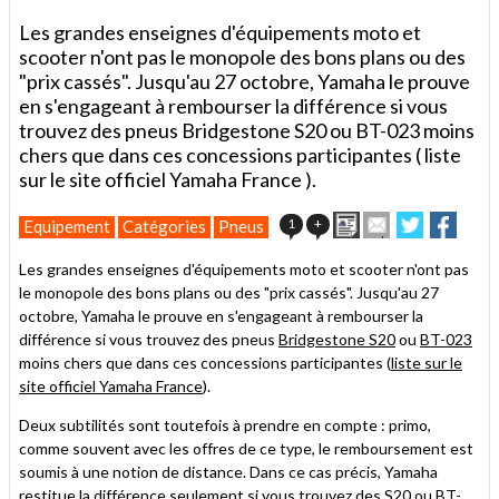
Les grandes enseignes d'équipements moto et
scooter n'ont pas le monopole des bons plans ou des
"prix cassés". Jusqu'au 27 octobre, Yamaha le prouve
en s'engageant à rembourser la différence si vous
trouvez des pneus Bridgestone S20 ou BT-023 moins
chers que dans ces concessions participantes ( liste
sur le site officiel Yamaha France ).
Imprimer
Envoyer
Partager
Parta
1
+
Equipement
Catégories
Pneus
cet
sur
sur
article
Twitter
Facebook
Les grandes enseignes d'équipements moto et scooter n'ont pas
à
le monopole des bons plans ou des "prix cassés". Jusqu'au 27
un
octobre, Yamaha le prouve en s'engageant à rembourser la
ami
différence si vous trouvez des pneus
Bridgestone S20
ou
BT-023
moins chers que dans ces concessions participantes (
liste sur le
site officiel Yamaha France
).
Deux subtilités sont toutefois à prendre en compte : primo,
comme souvent avec les offres de ce type, le remboursement est
soumis à une notion de distance. Dans ce cas précis, Yamaha
restitue la différence seulement si vous trouvez des S20 ou BT-