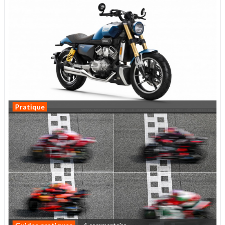
Les jeunes permis auto bientôt bridés comme les
motards A2 ?
Pratique
La Hyosung GV125X à 4499 euros jusqu'au 30
septembre 2026