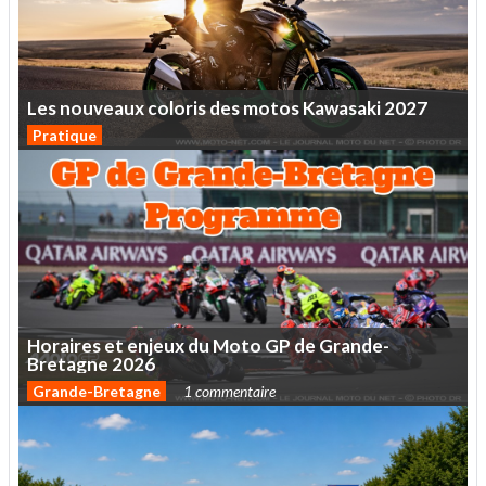
Les
nouveaux
coloris
des
motos
Kawasaki
2027
Pratique
Horaires
et
enjeux
du
Moto
GP
de
Grande-
Bretagne
2026
Grande-Bretagne
1 commentaire