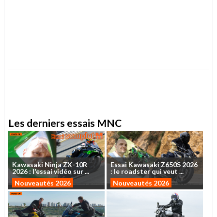
.
.
Les derniers essais MNC
Kawasaki
Ninja
ZX-10R
Essai
Kawasaki
Z650S
2026
2026
:
l'essai
vidéo
sur
...
:
le
roadster
qui
veut
...
Nouveautés 2026
Nouveautés 2026