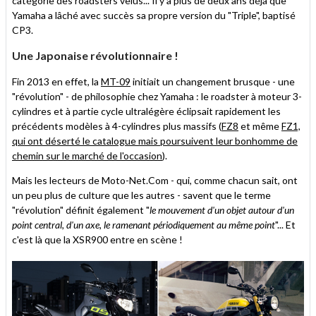
catégorie des roadsters velus... Il y a plus de deux ans déjà que
Yamaha a lâché avec succès sa propre version du "Triple", baptisé
CP3.
Une Japonaise révolutionnaire !
Fin 2013 en effet, la
MT-09
initiait un changement brusque - une
"révolution" - de philosophie chez Yamaha : le roadster à moteur 3-
cylindres et à partie cycle ultralégère éclipsait rapidement les
précédents modèles à 4-cylindres plus massifs (
FZ8
et même
FZ1,
qui ont déserté le catalogue mais poursuivent leur bonhomme de
chemin sur le
marché de l'occasion
).
Mais les lecteurs de Moto-Net.Com - qui, comme chacun sait, ont
un peu plus de culture que les autres - savent que le terme
"révolution" définit également "
le mouvement d'un objet autour d'un
point central, d'un axe, le ramenant périodiquement au même point
"... Et
c'est là que la XSR900 entre en scène !