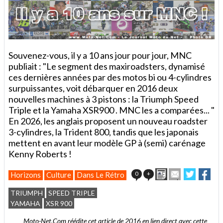
Souvenez-vous, il y a 10 ans jour pour jour, MNC
publiait : "Le segment des maxiroadsters, dynamisé
ces dernières années par des motos bi ou 4-cylindres
surpuissantes, voit débarquer en 2016 deux
nouvelles machines à 3 pistons : la Triumph Speed
Triple et la Yamaha XSR900 . MNC les a comparées... "
En 2026, les anglais proposent un nouveau roadster
3-cylindres, la Trident 800, tandis que les japonais
mettent en avant leur modèle GP à (semi) carénage
Kenny Roberts !
Imprimer
Envoyer
Partager
Par
0
+
Horizons
Culture
Dans Le Rétro
cet
sur
sur
article
Twitter
Facebo
TRIUMPH
SPEED TRIPLE
à
YAMAHA
XSR 900
un
ami
Moto-Net.Com réédite cet article de 2016 en lien direct avec cette