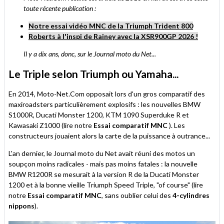
toute récente publication :
Notre essai vidéo MNC de la Triumph Trident 800
Roberts à l'inspi de Rainey avec la XSR900GP 2026 !
Il y a dix ans, donc, sur le Journal moto du Net...
Le Triple selon Triumph ou Yamaha...
En 2014, Moto-Net.Com opposait lors d'un gros comparatif des
maxiroadsters particulièrement explosifs : les nouvelles BMW
S1000R, Ducati Monster 1200, KTM 1090 Superduke R et
Kawasaki Z1000 (lire notre
Essai comparatif MNC
). Les
constructeurs jouaient alors la carte de la puissance à outrance...
L'an dernier, le Journal moto du Net avait réuni des motos un
soupçon moins radicales - mais pas moins fatales : la nouvelle
BMW R1200R se mesurait à la version R de la Ducati Monster
1200 et à la bonne vieille Triumph Speed Triple, "of course" (lire
notre
Essai comparatif MNC
, sans oublier celui des
4-cylindres
nippons
).