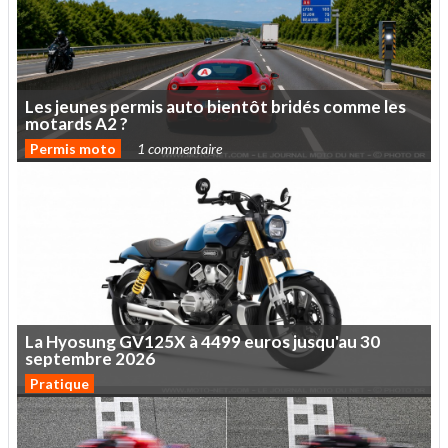
Les
jeunes
permis
auto
bientôt
bridés
comme
les
motards
A2
?
Permis moto
1 commentaire
La
Hyosung
GV125X
à
4499
euros
jusqu'au
30
septembre
2026
Pratique