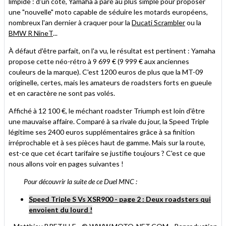
limpide : d'un côté, Yamaha a paré au plus simple pour proposer
une "nouvelle" moto capable de séduire les motards européens,
nombreux l'an dernier à craquer pour la
Ducati Scrambler
ou la
BMW R NineT
...
À défaut d'être parfait, on l'a vu, le résultat est pertinent : Yamaha
propose cette néo-rétro à 9 699 € (9 999 € aux anciennes
couleurs de la marque). C'est 1200 euros de plus que la MT-09
originelle, certes, mais les amateurs de roadsters forts en gueule
et en caractère ne sont pas volés.
Affiché à 12 100 €, le méchant roadster Triumph est loin d'être
une mauvaise affaire. Comparé à sa rivale du jour, la Speed Triple
légitime ses 2400 euros supplémentaires grâce à sa finition
irréprochable et à ses pièces haut de gamme. Mais sur la route,
est-ce que cet écart tarifaire se justifie toujours ? C'est ce que
nous allons voir en pages suivantes !
Pour découvrir la suite de ce Duel MNC :
Speed Triple S Vs XSR900 - page 2 : Deux roadsters qui
envoient du lourd !