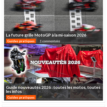
La
future
grille
MotoGP
à
la
mi-saison
2026
Guides pratiques
1 commentaire
Guide
nouveautés
2026
:
toutes
les
motos,
toutes
les
infos
Guides pratiques