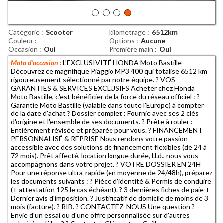
Catégorie
Scooter
kilometrage
6512km
Couleur
Options
Aucune
Occasion
Oui
Première main
Oui
Moto d'occasion :
L'EXCLUSIVITÉ HONDA Moto Bastille
Découvrez ce magnifique Piaggio MP3 400 qui totalise 6512 km
rigoureusement sélectionné par notre équipe. ? VOS
GARANTIES & SERVICES EXCLUSIFS Acheter chez Honda
Moto Bastille, c'est bénéficier de la force du réseau officiel : ?
Garantie Moto Bastille (valable dans toute l'Europe) à compter
de la date d'achat ? Dossier complet : Fournie avec ses 2 clés
d'origine et l'ensemble de ses documents. ? Prête à rouler :
Entièrement révisée et préparée pour vous. ? FINANCEMENT
PERSONNALISÉ & REPRISE Nous rendons votre passion
accessible avec des solutions de financement flexibles (de 24 à
72 mois). Prêt affecté, location longue durée, l.l.d., nous vous
accompagnons dans votre projet. ? VOTRE DOSSIER EN 24H
Pour une réponse ultra-rapide (en moyenne de 24/48h), préparez
les documents suivants : ? Pièce d'identité & Permis de conduire
(+ attestation 125 le cas échéant). ? 3 dernières fiches de paie +
Dernier avis d'imposition. ? Justificatif de domicile de moins de 3
mois (facture). ? RIB. ? CONTACTEZ-NOUS Une question ?
Envie d'un essai ou d'une offre personnalisée sur d'autres