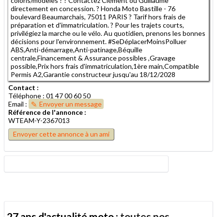
coloris/modèles ? ? Contactez Clément ou Guillaume
directement en concession. ? Honda Moto Bastille - 76
boulevard Beaumarchais, 75011 PARIS ? Tarif hors frais de
préparation et d'immatriculation. ? Pour les trajets courts,
privilégiez la marche ou le vélo. Au quotidien, prenons les bonnes
décisions pour l'environnement. #SeDéplacerMoinsPolluer
ABS,Anti-démarrage,Anti-patinage,Béquille
centrale,Financement & Assurance possibles ,Gravage
possible,Prix hors frais d'immatriculation,1ère main,Compatible
Permis A2,Garantie constructeur jusqu'au 18/12/2028
Contact :
Téléphone : 01 47 00 60 50
Email :
Envoyer un message
Référence de l'annonce :
WTEAM-Y-2367013
Envoyer cette annonce à un ami
27 ans d'actualité moto :
toutes nos