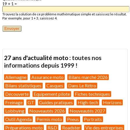
19 + 1 =
Trouvez la solution de ce problème mathématique simple et saisissez le résultat.
Par exemple, pour 1 + 3, saisissez 4.
27 ans d'actualité moto :
toutes nos
informations depuis 1999 !
Allemagne
Assurance moto
Bilans marché 2026
Bilans statistiques
Casques
Dans Le Rétro
Découverte
Equipement pilote
Fiches techniques
Freinage
GT
Guides pratiques
High-tech
Horizons
Lobbying
Nouveautés 2026
Nouveautés 2027
Outil Agenda
Permis moto
Pneus
Portraits
Préparations moto
R&D
Roadster
Vie des entreprises