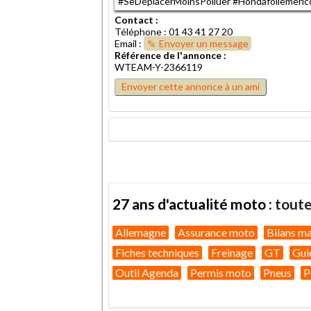
#SeDéplacerMoinsPolluer #Hondafoliemerico
Contact :
Téléphone : 01 43 41 27 20
Email :
Envoyer un message
Référence de l'annonce :
WTEAM-Y-2366119
Envoyer cette annonce à un ami
27 ans d'actualité moto :
toute
Allemagne
Assurance moto
Bilans m
Fiches techniques
Freinage
GT
Gui
Outil Agenda
Permis moto
Pneus
P