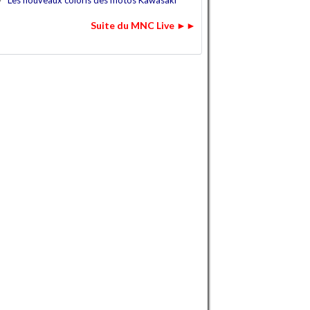
7
Les nouveaux coloris des motos Kawasaki
Suite du MNC Live ►►