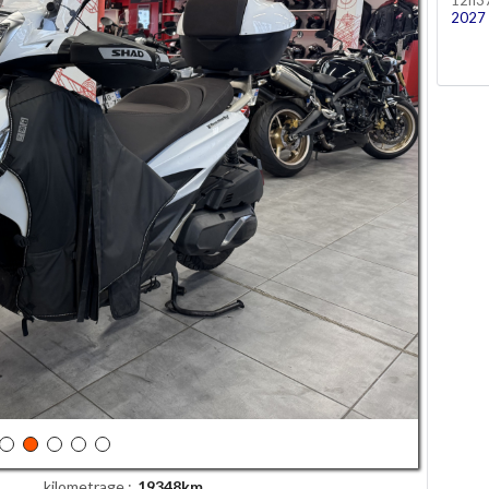
12h3
2027
kilometrage
19348km