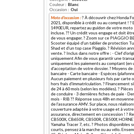
Couleur
Blanc
Occasion
Oui
Moto d'occasion :
? À découvrir chez Honda 
2021, disponible à crédit ou au comptant ! 
1490EUR, repartez au guidon de votre moto 
incluse. ?? Un crédit vous engage et doit ê
de vous engager. ? Zoom sur ce PIAGGIO BE
Scooter équipé d'un tablier de protection T
Shad et d'un top case Piaggio. ? Révision an
vente. ? Inclus dans notre offre : - Clef d'or
uniquement Afin de vous garantir une trans
uniquement les paiements au comptant (en un
d'acceptation de votre dossier. ? Moyens d
bancaire - Carte bancaire - Espèces (plafonn
Aucun paiement en plusieurs fois par carte ou 
hors frais d'immatriculation. ? Financement 
de 24 à 60 mois (selon les modèles). ? Pièces 
de conduire - 3 dernières fiches de paie - Der
mois - RIB ?? Réponse sous 48h en moyenne 
de l'assurance AMV. Sur place, nous réaliso
couverture adaptée à votre usage et à votre
assurance, directement en concession ! ? Re
CB500X, CB650R, CB500R, CB500f, HORNET 5
Yamaha Tracer 7, etc. ? Photos disponibles 
courts, pensez à la marche ou au vélo. Ense