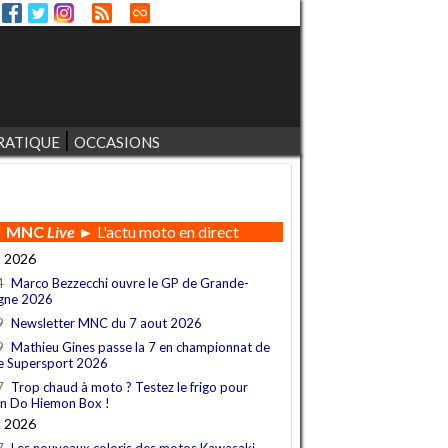
RATIQUE
OCCASIONS
MNC
Live
► L'actu moto en direct
t 2026
4
Marco Bezzecchi ouvre le GP de Grande-
gne 2026
9
Newsletter MNC du 7 aout 2026
9
Mathieu Gines passe la 7 en championnat de
e Supersport 2026
7
Trop chaud à moto ? Testez le frigo pour
n Do Hiemon Box !
t 2026