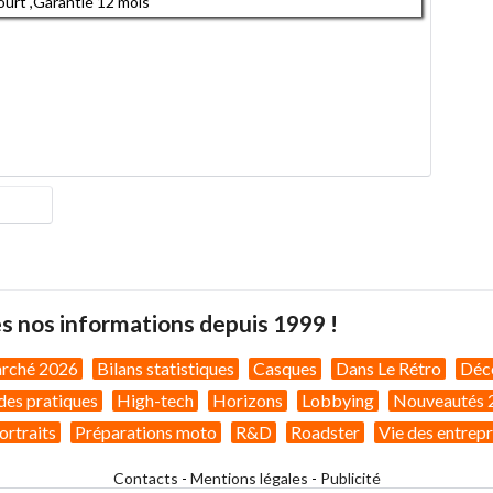
urt ,Garantie 12 mois
s nos informations depuis 1999 !
arché 2026
Bilans statistiques
Casques
Dans Le Rétro
Déc
des pratiques
High-tech
Horizons
Lobbying
Nouveautés 
ortraits
Préparations moto
R&D
Roadster
Vie des entrepr
Contacts
-
Mentions légales
-
Publicité