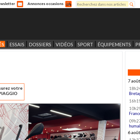
Rechercher
wsletter
Annonces occasions
Formulaire de recherche
ÉS
ESSAIS
DOSSIERS
VIDÉOS
SPORT
ÉQUIPEMENTS
P
7 aoû
surez votre
18h2
PIAGGIO
Breta
16h1
10h2
Franc
09h2
humai
6 aoû