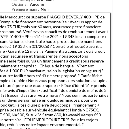
Options
Aucune
Première main
Non
Folie Mericourt : ce superbe PIAGGIO BEVERLY 400 HPE de
? Exemple de financement personnalisé : Avec un apport de
dès 75 EUR/mois sur 60 mois, assurance perte financière
tre remboursé. Vérifiez vos capacités de remboursement avant
VERLY 400 HPE - millésime 2021 - 19 348 km au compteur :
ucano Urbano , d'une bulle haute protection, de manchons
nuelle à 19 338 km (01/2026) ? Contrôle effectuée avant la
igine - Garantie 12 mois ! ? Paiement au comptant ou à crédit
action sécurisée et transparente, nous acceptons
e seule fois) ou via un financement à crédit sous réserve
e paiement acceptés : - Chèque de banque - Virement
ées à 1 000 EUR maximum, selon la législation en vigueur) ?
autre facilité hors crédit ne sera proposé. ? Tarif affiché
simple et rapide : Nous vous proposons des solutions souples
à fournir pour une étude rapide : - Pièce d'identité + permis
nier avis d'imposition - Justificatif de domicile de moins de 3
! ?? Besoin d'assurer votre moto ? Nous sommes partenaires
ns un devis personnalisé en quelques minutes, pour une
 budget. Faites d'une pierre deux coups : financement +
prise possible sur véhicule équivalent : Honda NC750X,
00, NX500, Suzuki V-Strom 650, Kawasaki Versys 650,
sur notre site : FOLIEMERICOURT.FR ?? Pour les trajets
mble, réduisons notre impact environnemental. ?