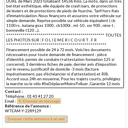
DUKE de Mars 2023 totalisant 14536 Kms. La moto, dans un très
bel état esthétique, elle équipée de crash bars, de protections
de leviers et de protections de pieds de fourche. Tarif hors frais
d'immatriculation. Nous finançons et assurons votre véhicule sur
simple demande. Reprise possible sur véhicule équivalent ( cb
1100 rs , katana gsxs 1000 , cb1000r , mt-10 , xsr 900 , nine-t ,
bonneville t120 ...).
************************************************* TOUTES
LES PHOTOS SUR : F O L I E M E R I C O U R T . F R
**************************************************
Financement possible de 24 à 72 mois. Voici les documents
nécessaires pour toute demande de financement : pièce
d'identité, permis de conduire (+attestation formation 125 si
concerné), 3 dernières fiches de paie, dernier avis d'imposition
sur le revenu, justificatif de domicile -3 mois (facture
impérativement, pas d'échéancier ni d'attestation) et RIB.
Accord sous 24h en moyenne, Pour les trajets courts, privilégiez
la marche ou le vélo #SeDéplacerMoinsPolluer ,Garantie 12 mois
Contact :
Téléphone : 01 43 41 27 20
Email :
Envoyer un message
Référence de l'annonce :
WTEAM-Y-2289129
Envoyer cette annonce à un ami