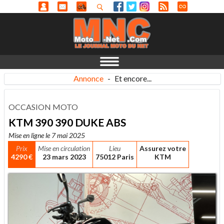
Annonce
-
Et encore...
OCCASION MOTO
KTM 390 390 DUKE ABS
Mise en ligne le 7 mai 2025
Prix
Mise en circulation
Lieu
Assurez votre
4290 €
23 mars 2023
75012 Paris
KTM