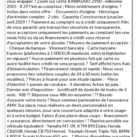
vous engager. ? Zoom sur cette KAWASAKI Z900 - millésime
2025 - 8 297 km au compteur : Moto entièrement d'origine. ?
Inclus dans notre offre : - Documents d'origine - Historique
d'entretien complet - 2 clés - Garantie Constructeur jusqu'en
avril 2029 ! ? Paiement au comptant ou à crédit uniquement Afin
de vous garantir une transaction sécurisée et transparente,
nous acceptons uniquement les paiements au comptant (en une
seule fois) ou via un financement à crédit sous réserve
d'acceptation de votre dossier. ? Moyens de paiement acceptés :
- Chèque de banque - Virement bancaire - Carte bancaire -
Espèces (plafonnées à 1 000 EUR maximum, selon la législation
en vigueur) ? Aucun paiement en plusieurs fois par carte ou
autre facilité hors crédit ne sera proposé. ? Tarif affiché hors frais
d'immatriculation. ? Financement simple et rapide : Nous vous
proposons des solutions souples de 24 à 60 mois (selon les
modèles). ? Pièces à fournir pour une étude rapide : - Pièce
d'identité + permis de conduire - 3 dernières fiches de paie -
Dernier avis d'imposition - Justificatif de domicile de moins de 3
mois - RIB ?? Réponse sous 48h en moyenne ! ?? Besoin
d'assurer votre moto ? Nous sommes partenaires de l'assurance
AMV. Sur place, nous réalisons un devis personnalisé en
quelques minutes, pour une couverture adaptée à votre usage
et à votre budget. Faites d'une pierre deux coups : financement
+ assurance, directement en concession ! ? Reprise possible sur
véhicule équivalent : Yamaha MT-09, KTM 890 Duke, Honda
CB650R, Honda CB750 Hornet, Triumph Street Triple 765, BMW
F 900 R, Suzuki V-Strom 650, etc... ? Photos disponibles sur notre