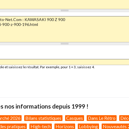
et saisissez le résultat. Par exemple, pour 1 + 3, saisissez 4.
s nos informations depuis 1999 !
arché 2026
Bilans statistiques
Casques
Dans Le Rétro
Déc
des pratiques
High-tech
Horizons
Lobbying
Nouveautés 