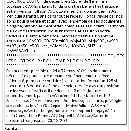
CB650R E-CLUTCH de décembre 2025 et de 1ère main
totalisant 699Kms. La moto, dans un très bel état esthétique,
est en version full soit 95Cv. Egalement éligible au permis A2.
Véhicule garanti 6 ans dans tout le réseau Honda, révisé par nos
soins pour la vente et fourni avec l'ensemble de ses documents
d'origine, historique d'entretien complet et ses 2 clefs . Tarif hors
frais d'immatriculation. Nous finançons et assurons votre
véhicule sur simple demande. Reprise possible sur véhicule
équivalent ( Cb500 , CB650r, z400 , ninja400 , ninja500 , sv650 ,
mt07 , z650 , z500 , xsr , YAMAHA , HONDA , SUZUKI ,
KAWASAKI , ...).
************************************************* TOUTES
LES PHOTOS SUR : F O L I E M E R I C O U R T . F R
**************************************************
Financement possible de 24 à 72 mois. Voici les documents
nécessaires pour toute demande de financement : pièce
d'identité, permis de conduire (+attestation formation 125 si
concerné), 3 dernières fiches de paie, dernier avis d'imposition
sur le revenu, justificatif de domicile -3 mois (facture
impérativement, pas d'échéancier ni d'attestation) et RIB.
Accord sous 24h en moyenne, Pour les trajets courts, privilégiez
la marche ou le vélo #SeDéplacerMoinsPolluer ABS,Anti-
démarrage,Anti-patinage,Indicateur de rapport engagé,1ère
main,Compatible Permis A2,Disponible à l'essai,Garantie
constructeur jusqu'au 23/12/2031
Contact :