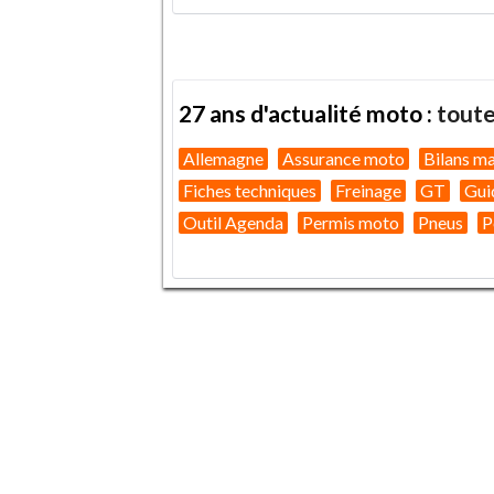
27 ans d'actualité moto :
toute
Allemagne
Assurance moto
Bilans m
Fiches techniques
Freinage
GT
Gui
Outil Agenda
Permis moto
Pneus
P