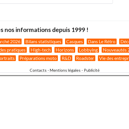
s nos informations depuis 1999 !
arché 2026
Bilans statistiques
Casques
Dans Le Rétro
Déc
des pratiques
High-tech
Horizons
Lobbying
Nouveautés 
ortraits
Préparations moto
R&D
Roadster
Vie des entrepr
Contacts
-
Mentions légales
-
Publicité