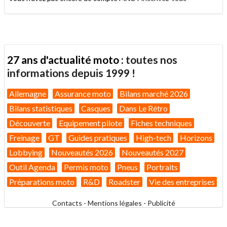
27 ans d'actualité moto :
toutes nos
informations depuis 1999 !
Allemagne
Assurance moto
Bilans marché 2026
Bilans statistiques
Casques
Dans Le Rétro
Découverte
Equipement pilote
Fiches techniques
Freinage
GT
Guides pratiques
High-tech
Horizons
Lobbying
Nouveautés 2026
Nouveautés 2027
Outil Agenda
Permis moto
Pneus
Portraits
Préparations moto
R&D
Roadster
Vie des entreprises
Contacts
-
Mentions légales
-
Publicité