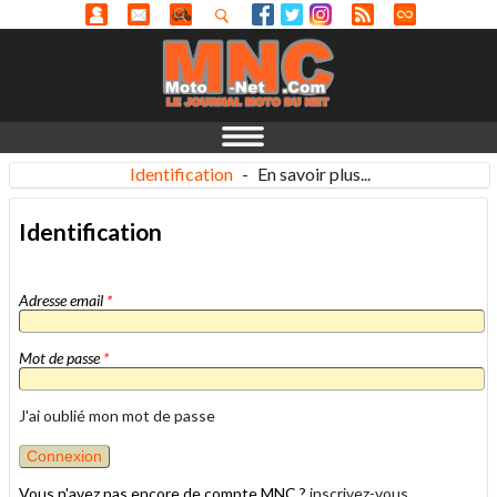
Identification
-
En savoir plus...
Identification
Adresse email
*
Mot de passe
*
J'ai oublié mon mot de passe
Vous n'avez pas encore de compte MNC ?
inscrivez-vous