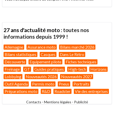
27 ans d'actualité moto :
toutes nos
informations depuis 1999 !
Allemagne
Assurance moto
Bilans marché 2026
Bilans statistiques
Casques
Dans Le Rétro
Découverte
Equipement pilote
Fiches techniques
Freinage
GT
Guides pratiques
High-tech
Horizons
Lobbying
Nouveautés 2026
Nouveautés 2027
Outil Agenda
Permis moto
Pneus
Portraits
Préparations moto
R&D
Roadster
Vie des entreprises
Contacts
-
Mentions légales
-
Publicité