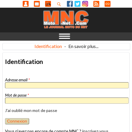
Identification
-
En savoir plus...
Identification
Adresse email
*
Mot de passe
*
J'ai oublié mon mot de passe
Vous n'avez pas encore de compte MNC ?
inscrivez-vous