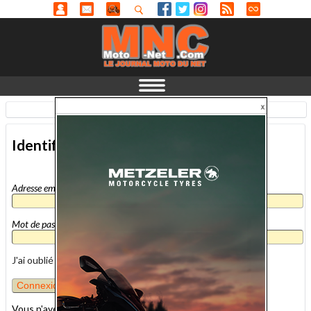
Identification
-
En savoir plus...
Identification
Adresse email
*
Mot de passe
*
J'ai oublié mon mot de passe
Vous n'avez pas encore de compte MNC ?
inscrivez-vous