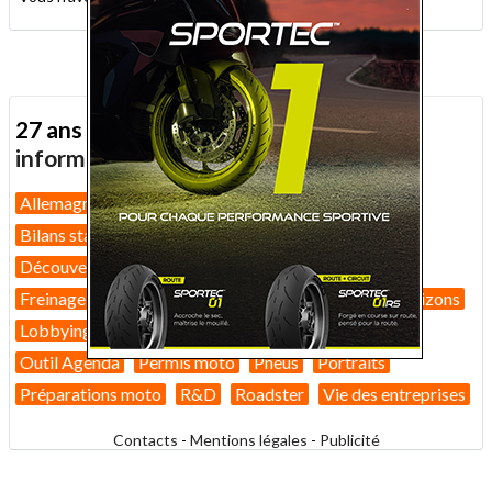
27 ans d'actualité moto :
toutes nos
informations depuis 1999 !
Allemagne
Assurance moto
Bilans marché 2026
Bilans statistiques
Casques
Dans Le Rétro
Découverte
Equipement pilote
Fiches techniques
Freinage
GT
Guides pratiques
High-tech
Horizons
Lobbying
Nouveautés 2026
Nouveautés 2027
Outil Agenda
Permis moto
Pneus
Portraits
Préparations moto
R&D
Roadster
Vie des entreprises
Contacts
-
Mentions légales
-
Publicité