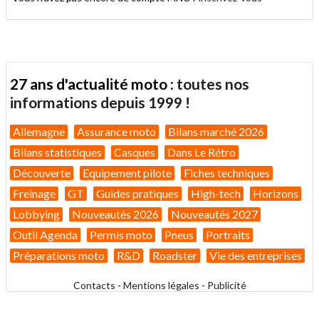
27 ans d'actualité moto :
toutes nos
informations depuis 1999 !
Allemagne
Assurance moto
Bilans marché 2026
Bilans statistiques
Casques
Dans Le Rétro
Découverte
Equipement pilote
Fiches techniques
Freinage
GT
Guides pratiques
High-tech
Horizons
Lobbying
Nouveautés 2026
Nouveautés 2027
Outil Agenda
Permis moto
Pneus
Portraits
Préparations moto
R&D
Roadster
Vie des entreprises
Contacts
-
Mentions légales
-
Publicité