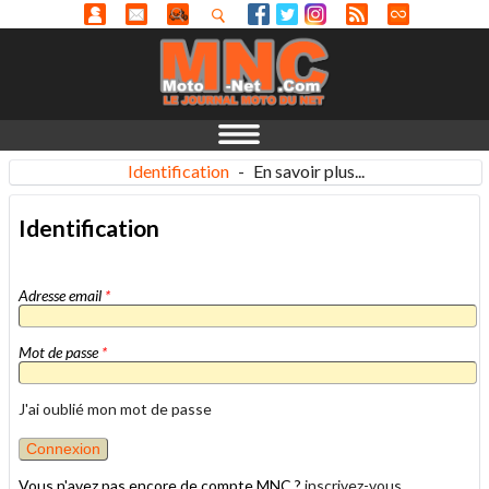
Identification
-
En savoir plus...
Identification
Adresse email
*
Mot de passe
*
J'ai oublié mon mot de passe
Vous n'avez pas encore de compte MNC ?
inscrivez-vous