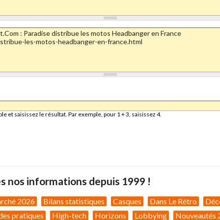
et saisissez le résultat. Par exemple, pour 1 + 3, saisissez 4.
s nos informations depuis 1999 !
arché 2026
Bilans statistiques
Casques
Dans Le Rétro
Déc
des pratiques
High-tech
Horizons
Lobbying
Nouveautés 