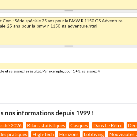
et saisissez le résultat. Par exemple, pour 1 + 3, saisissez 4.
s nos informations depuis 1999 !
arché 2026
Bilans statistiques
Casques
Dans Le Rétro
Déc
des pratiques
High-tech
Horizons
Lobbying
Nouveautés 