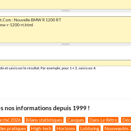
et saisissez le résultat. Par exemple, pour 1 + 3, saisissez 4.
s nos informations depuis 1999 !
arché 2026
Bilans statistiques
Casques
Dans Le Rétro
Déc
des pratiques
High-tech
Horizons
Lobbying
Nouveautés 