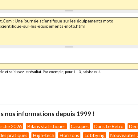
et saisissez le résultat. Par exemple, pour 1 + 3, saisissez 4.
s nos informations depuis 1999 !
arché 2026
Bilans statistiques
Casques
Dans Le Rétro
Déc
des pratiques
High-tech
Horizons
Lobbying
Nouveautés 