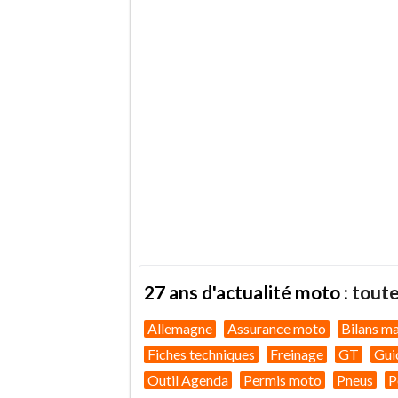
27 ans d'actualité moto :
toute
Allemagne
Assurance moto
Bilans m
Fiches techniques
Freinage
GT
Gui
Outil Agenda
Permis moto
Pneus
P