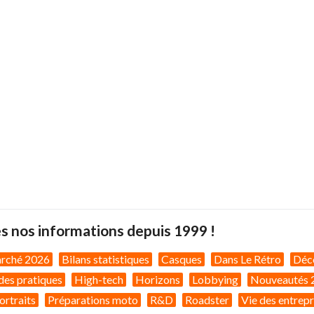
s nos informations depuis 1999 !
arché 2026
Bilans statistiques
Casques
Dans Le Rétro
Déc
des pratiques
High-tech
Horizons
Lobbying
Nouveautés 
ortraits
Préparations moto
R&D
Roadster
Vie des entrepr