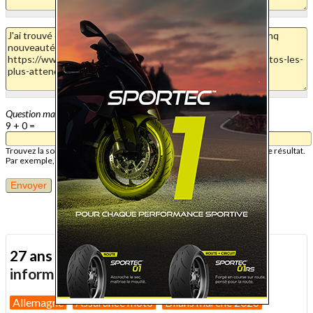
Question mathématique
9 + 0 =
Trouvez la solution de ce problème mathématique simple et saisissez le résultat.
Par exemple, pour 1 + 3, saisissez 4.
27 ans d'actualité moto :
toutes nos
informations depuis 1999 !
Allemagne
Assurance moto
Bilans marché 2026