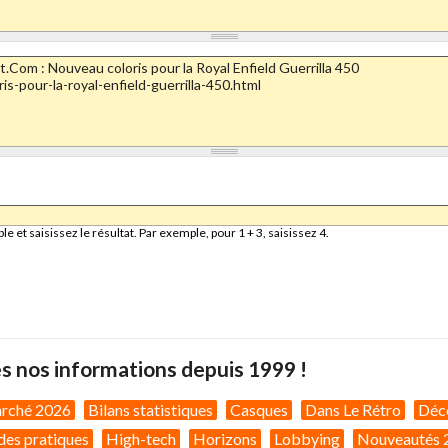
et saisissez le résultat. Par exemple, pour 1 + 3, saisissez 4.
s nos informations depuis 1999 !
arché 2026
Bilans statistiques
Casques
Dans Le Rétro
Déc
des pratiques
High-tech
Horizons
Lobbying
Nouveautés 