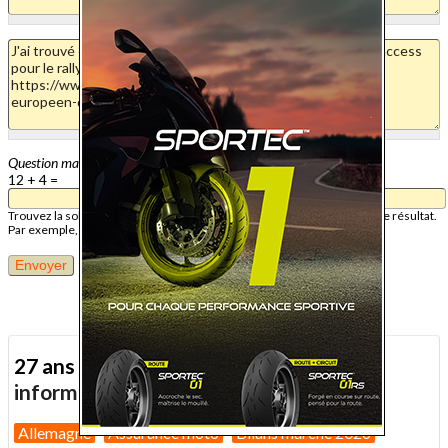
Question mathématique
12 + 4 =
Trouvez la solution de ce problème mathématique simple et saisissez le résultat.
Par exemple, pour 1 + 3, saisissez 4.
27 ans d'actualité moto :
toutes nos
informations depuis 1999 !
Allemagne
Assurance moto
Bilans marché 2026