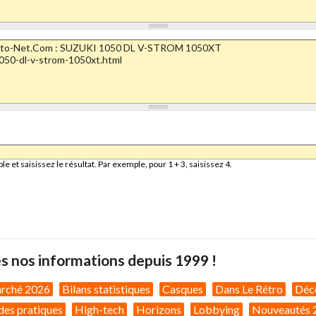
et saisissez le résultat. Par exemple, pour 1 + 3, saisissez 4.
s nos informations depuis 1999 !
arché 2026
Bilans statistiques
Casques
Dans Le Rétro
Déc
des pratiques
High-tech
Horizons
Lobbying
Nouveautés 