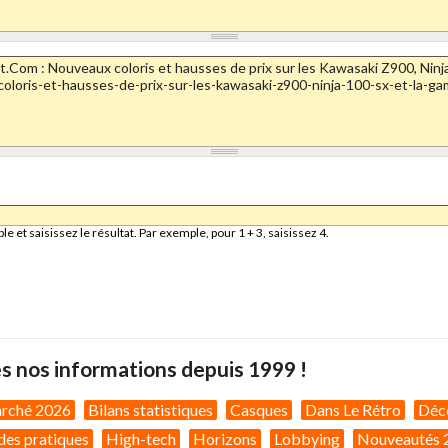
et saisissez le résultat. Par exemple, pour 1 + 3, saisissez 4.
s nos informations depuis 1999 !
arché 2026
Bilans statistiques
Casques
Dans Le Rétro
Déc
des pratiques
High-tech
Horizons
Lobbying
Nouveautés 