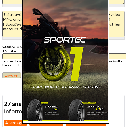
Question mathématique
16 + 4 =
Trouvez la solution de ce problème mathématique simple et saisissez le résultat.
Par exemple, pour 1 + 3, saisissez 4.
27 ans d'actualité moto :
toutes nos
informations depuis 1999 !
Allemagne
Assurance moto
Bilans marché 2026