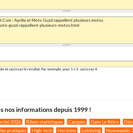
et saisissez le résultat. Par exemple, pour 1 + 3, saisissez 4.
s nos informations depuis 1999 !
arché 2026
Bilans statistiques
Casques
Dans Le Rétro
Déc
des pratiques
High-tech
Horizons
Lobbying
Nouveautés 