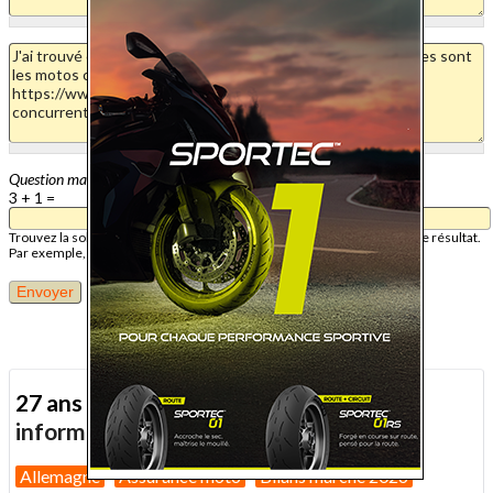
Question mathématique
3 + 1 =
Trouvez la solution de ce problème mathématique simple et saisissez le résultat.
Par exemple, pour 1 + 3, saisissez 4.
27 ans d'actualité moto :
toutes nos
informations depuis 1999 !
Allemagne
Assurance moto
Bilans marché 2026