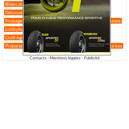
Bilans statistiques
Casques
Dans Le Rétro
Découverte
Equipement pilote
Fiches techniques
Freinage
GT
Guides pratiques
High-tech
Horizons
Lobbying
Nouveautés 2026
Nouveautés 2027
Outil Agenda
Permis moto
Pneus
Portraits
Préparations moto
R&D
Roadster
Vie des entreprises
Contacts
-
Mentions légales
-
Publicité