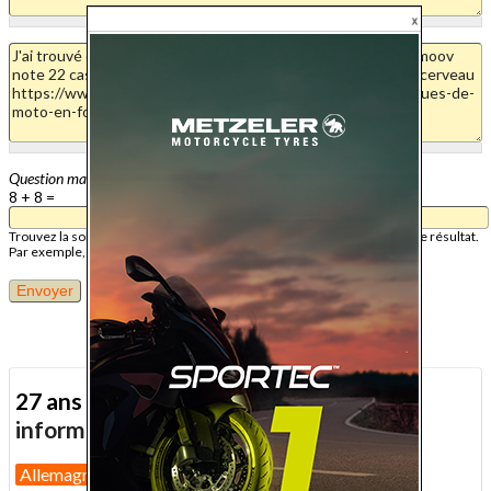
Question mathématique
8 + 8 =
Trouvez la solution de ce problème mathématique simple et saisissez le résultat.
Par exemple, pour 1 + 3, saisissez 4.
27 ans d'actualité moto :
toutes nos
informations depuis 1999 !
Allemagne
Assurance moto
Bilans marché 2026