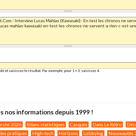
et saisissez le résultat. Par exemple, pour 1 + 3, saisissez 4.
s nos informations depuis 1999 !
arché 2026
Bilans statistiques
Casques
Dans Le Rétro
Déc
des pratiques
High-tech
Horizons
Lobbying
Nouveautés 