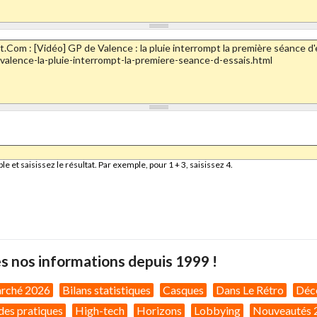
et saisissez le résultat. Par exemple, pour 1 + 3, saisissez 4.
s nos informations depuis 1999 !
arché 2026
Bilans statistiques
Casques
Dans Le Rétro
Déc
des pratiques
High-tech
Horizons
Lobbying
Nouveautés 