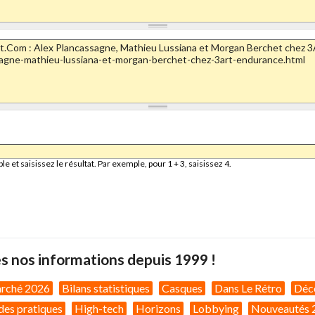
et saisissez le résultat. Par exemple, pour 1 + 3, saisissez 4.
s nos informations depuis 1999 !
arché 2026
Bilans statistiques
Casques
Dans Le Rétro
Déc
des pratiques
High-tech
Horizons
Lobbying
Nouveautés 