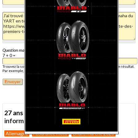
Question mathématique
7 + 0 =
Trouvez la solution de ce problème mathématique simple et saisissez le résultat.
Par exemple, pour 1 + 3, saisissez 4.
27 ans d'actualité moto :
toutes nos
informations depuis 1999 !
Allemagne
Assurance moto
Bilans marché 2026