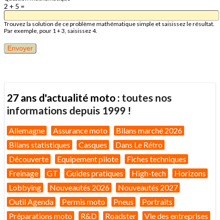
2 + 5 =
Trouvez la solution de ce problème mathématique simple et saisissez le résultat.
Par exemple, pour 1 + 3, saisissez 4.
27 ans d'actualité moto :
toutes nos
informations depuis 1999 !
Allemagne
Assurance moto
Bilans marché 2026
Bilans statistiques
Casques
Dans Le Rétro
Découverte
Equipement pilote
Fiches techniques
Freinage
GT
Guides pratiques
High-tech
Horizons
Lobbying
Nouveautés 2026
Nouveautés 2027
Outil Agenda
Permis moto
Pneus
Portraits
Préparations moto
R&D
Roadster
Vie des entreprises