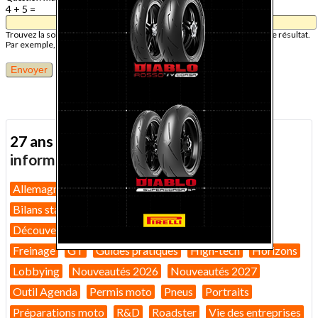
4 + 5 =
Trouvez la solution de ce problème mathématique simple et saisissez le résultat.
Par exemple, pour 1 + 3, saisissez 4.
27 ans d'actualité moto :
toutes nos
informations depuis 1999 !
Allemagne
Assurance moto
Bilans marché 2026
Bilans statistiques
Casques
Dans Le Rétro
Découverte
Equipement pilote
Fiches techniques
Freinage
GT
Guides pratiques
High-tech
Horizons
Lobbying
Nouveautés 2026
Nouveautés 2027
Outil Agenda
Permis moto
Pneus
Portraits
Préparations moto
R&D
Roadster
Vie des entreprises