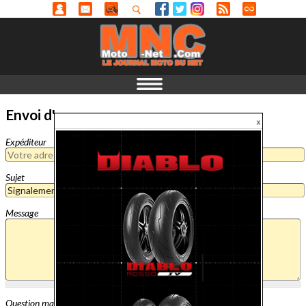
Envoi d'un message
Expéditeur
Sujet
Message
Question mathématique