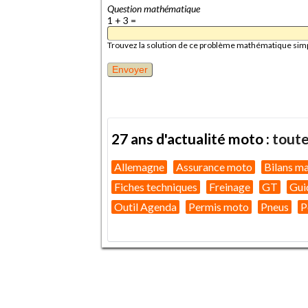
Question mathématique
1 + 3 =
Trouvez la solution de ce problème mathématique simple 
27 ans d'actualité moto :
toute
Allemagne
Assurance moto
Bilans m
Fiches techniques
Freinage
GT
Gui
Outil Agenda
Permis moto
Pneus
P