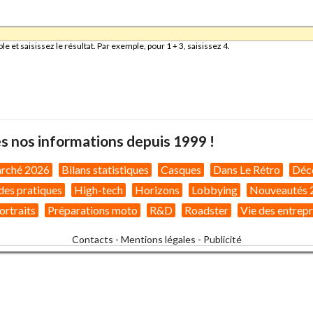
et saisissez le résultat. Par exemple, pour 1 + 3, saisissez 4.
s nos informations depuis 1999 !
arché 2026
Bilans statistiques
Casques
Dans Le Rétro
Déc
des pratiques
High-tech
Horizons
Lobbying
Nouveautés 
ortraits
Préparations moto
R&D
Roadster
Vie des entrepr
Contacts
-
Mentions légales
-
Publicité