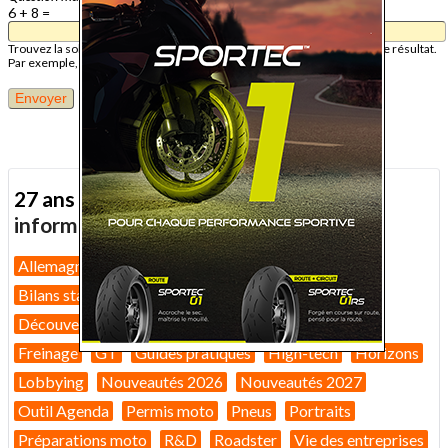
6 + 8 =
Trouvez la solution de ce problème mathématique simple et saisissez le résultat.
Par exemple, pour 1 + 3, saisissez 4.
27 ans d'actualité moto :
toutes nos
informations depuis 1999 !
Allemagne
Assurance moto
Bilans marché 2026
Bilans statistiques
Casques
Dans Le Rétro
Découverte
Equipement pilote
Fiches techniques
Freinage
GT
Guides pratiques
High-tech
Horizons
Lobbying
Nouveautés 2026
Nouveautés 2027
Outil Agenda
Permis moto
Pneus
Portraits
Préparations moto
R&D
Roadster
Vie des entreprises