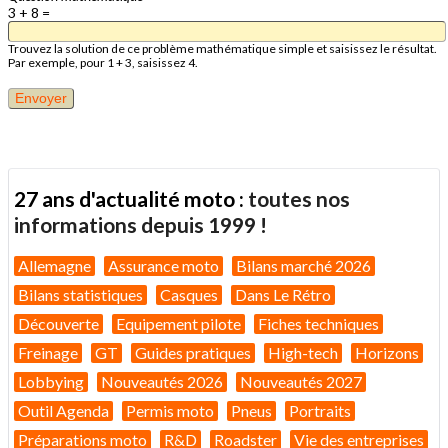
3 + 8 =
Trouvez la solution de ce problème mathématique simple et saisissez le résultat.
Par exemple, pour 1 + 3, saisissez 4.
27 ans d'actualité moto :
toutes nos
informations depuis 1999 !
Allemagne
Assurance moto
Bilans marché 2026
Bilans statistiques
Casques
Dans Le Rétro
Découverte
Equipement pilote
Fiches techniques
Freinage
GT
Guides pratiques
High-tech
Horizons
Lobbying
Nouveautés 2026
Nouveautés 2027
Outil Agenda
Permis moto
Pneus
Portraits
Préparations moto
R&D
Roadster
Vie des entreprises