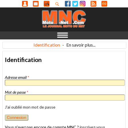
Identification
-
En savoir plus...
Identification
Adresse email
*
Mot de passe
*
J'ai oublié mon mot de passe
Vous n'avez pas encore de compte MNC ?
inscrivez-vous