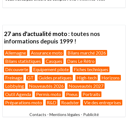
27 ans d'actualité moto :
toutes nos
informations depuis 1999 !
Allemagne
Assurance moto
Bilans marché 2026
Bilans statistiques
Casques
Dans Le Rétro
Découverte
Equipement pilote
Fiches techniques
Freinage
GT
Guides pratiques
High-tech
Horizons
Lobbying
Nouveautés 2026
Nouveautés 2027
Outil Agenda
Permis moto
Pneus
Portraits
Préparations moto
R&D
Roadster
Vie des entreprises
Contacts
-
Mentions légales
-
Publicité