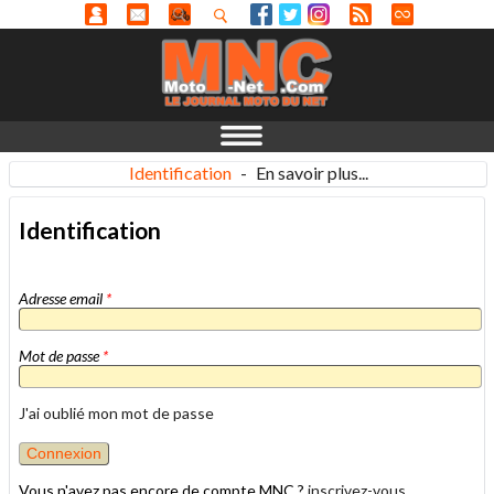
Identification
-
En savoir plus...
Identification
Adresse email
*
Mot de passe
*
J'ai oublié mon mot de passe
Vous n'avez pas encore de compte MNC ?
inscrivez-vous