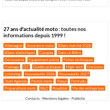
27 ans d'actualité moto :
toutes nos
informations depuis 1999 !
Allemagne
Assurance moto
Bilans marché 2026
Bilans statistiques
Casques
Dans Le Rétro
Découverte
Equipement pilote
Fiches techniques
Freinage
GT
Guides pratiques
High-tech
Horizons
Lobbying
Nouveautés 2026
Nouveautés 2027
Outil Agenda
Permis moto
Pneus
Portraits
Préparations moto
R&D
Roadster
Vie des entreprises
Contacts
-
Mentions légales
-
Publicité