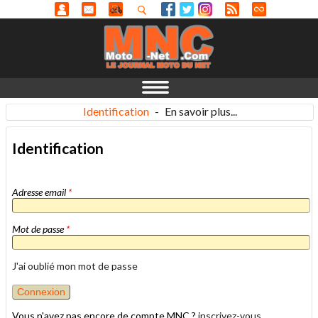
Identification
-
En savoir plus...
Identification
Adresse email
*
Mot de passe
*
J'ai oublié mon mot de passe
Vous n'avez pas encore de compte MNC ?
inscrivez-vous