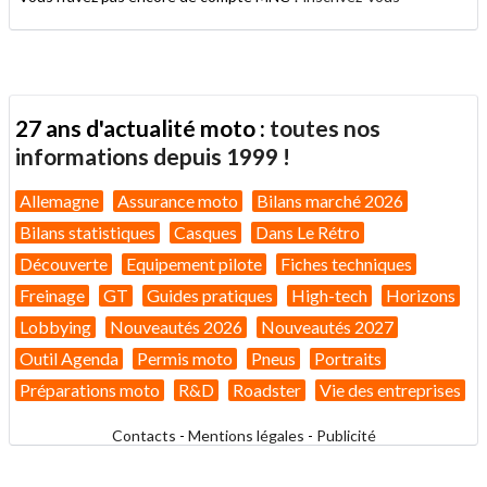
27 ans d'actualité moto :
toutes nos
informations depuis 1999 !
Allemagne
Assurance moto
Bilans marché 2026
Bilans statistiques
Casques
Dans Le Rétro
Découverte
Equipement pilote
Fiches techniques
Freinage
GT
Guides pratiques
High-tech
Horizons
Lobbying
Nouveautés 2026
Nouveautés 2027
Outil Agenda
Permis moto
Pneus
Portraits
Préparations moto
R&D
Roadster
Vie des entreprises
Contacts
-
Mentions légales
-
Publicité