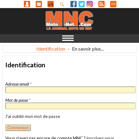
Identification
-
En savoir plus...
Identification
Adresse email
*
Mot de passe
*
J'ai oublié mon mot de passe
Vous n'avez pas encore de compte MNC ?
inscrivez-vous