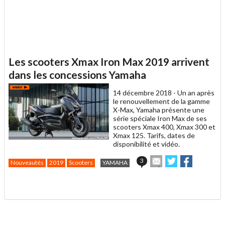
Les scooters Xmax Iron Max 2019 arrivent
dans les concessions Yamaha
14 décembre 2018 -
Un an après
le renouvellement de la gamme
X-Max, Yamaha présente une
série spéciale Iron Max de ses
scooters Xmax 400, Xmax 300 et
Xmax 125. Tarifs, dates de
disponibilité et vidéo.
Envoyer
Partager
Partager
3
Nouveautés
2019
Scooters
YAMAHA
cet
sur
sur
article
Twitter
Facebook
.
à
un
ami